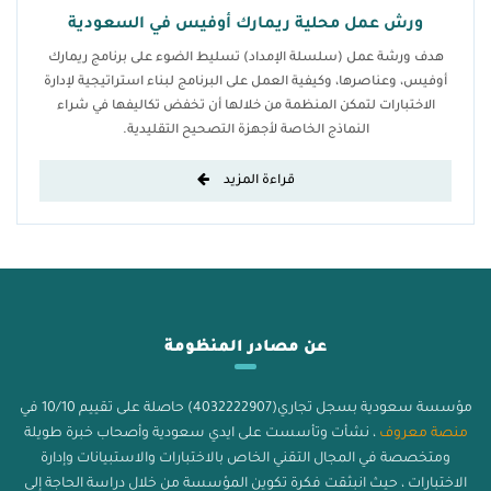
ورش عمل محلية ريمارك أوفيس في السعودية
هدف ورشة عمل (سلسلة الإمداد) تسليط الضوء على برنامج ريمارك
أوفيس، وعناصرها، وكيفية العمل على البرنامج لبناء استراتيجية لإدارة
الاختبارات لتمكن المنظمة من خلالها أن تخفض تكاليفها في شراء
النماذج الخاصة لأجهزة التصحيح التقليدية.
قراءة المزيد
عن مصادر المنظومة
مؤسسة سعودية بسجل تجاري(4032222907) حاصلة على تقييم 10/10 في
منصة معروف
، نشأت وتأسست على ايدي سعودية وأصحاب خبرة طويلة
ومتخصصة في المجال التقني الخاص بالاختبارات والاستبيانات وإدارة
الاختبارات ، حيث انبثقت فكرة تكوين المؤسسة من خلال دراسة الحاجة إلى