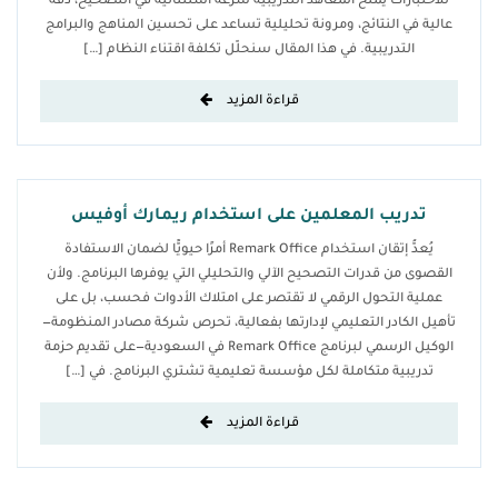
للاختبارات يمنح المعاهد التدريبية سرعة استثنائية في التصحيح، دقة
عالية في النتائج، ومرونة تحليلية تساعد على تحسين المناهج والبرامج
التدريبية. في هذا المقال سنحلّل تكلفة اقتناء النظام […]
قراءة المزيد
تدريب المعلمين على استخدام ريمارك أوفيس
يُعدُّ إتقان استخدام Remark Office أمرًا حيويًّا لضمان الاستفادة
القصوى من قدرات التصحيح الآلي والتحليلي التي يوفرها البرنامج. ولأن
عملية التحول الرقمي لا تقتصر على امتلاك الأدوات فحسب، بل على
تأهيل الكادر التعليمي لإدارتها بفعالية، تحرص شركة مصادر المنظومة—
الوكيل الرسمي لبرنامج Remark Office في السعودية—على تقديم حزمة
تدريبية متكاملة لكل مؤسسة تعليمية تشتري البرنامج. في […]
قراءة المزيد