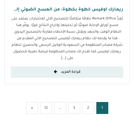
ريمارك اوفيس خطوة بخطوة: من المسح الضوئي إلى النتائج الفورية
يُعَدُّ Remark Office نظامًا متكاملًا للتصحيح الآلي للاختبارات يعتمد على
مسح أوراق الإجابة ضوئيًّا ثم تحليلها وإخراج النتائج فورًا. يوفِّر هذا
النظام الوقت والجهد ويقلل نسبة الأخطاء مقارنةً بالتصحيح اليدوي.
هذا ما يقدمه لك نظام ريمارك أوفيس للتصحيح الآلي المقدم من
شركة مصادر المنظومة في السعودية الوكيل الرسمي والحصري لنظام
ريمارك اوفيس كما تقدم لك مصادر المنظومة فرصة ذهبية للحصول
على […]
قراءة المزيد
»
12
…
3
2
1