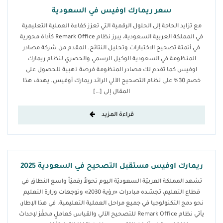
سعر ريمارك اوفيس في السعودية
مع تزايد الحاجة إلى الحلول الرقمية التي تعزز كفاءة العملية التعليمية
في المملكة العربية السعودية، يبرز نظام Remark Office كأداة محورية
في أتمتة تصحيح الاختبارات وتحليل النتائج. المقدم من شركة مصادر
المنظومة في السعودية الوكيل الرسمي والحصري لنظام ريمارك
اوفيس كما تقدم لك مصادر المنظومة فرصة ذهبية للحصول على
خصم 30% على نظام التصحيح الآلي الرائد ريمارك أوفيس. يهدف هذا
المقال إلى […]
قراءة المزيد
ريمارك اوفيس مستقبل التصحيح في السعودية 2025
تشهد المملكة العربيّة السعوديّة اليوم تحولاً رقميّاً واسع النطاق في
قطاع التعليم، تجسّده مبادرات «رؤية 2030» وتوجهات وزارة التعليم
نحو دمج التكنولوجيا في جميع مراحل العملية التعليمية. في هذا الإطار،
يأتي نظام Remark Office للتصحيح الآلي والقياس كعاملٍ محفّز لإحداث