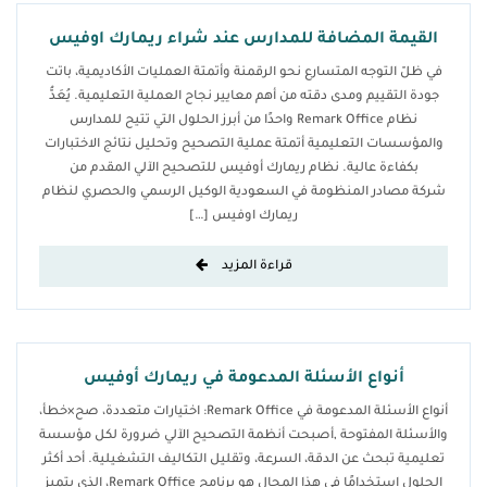
القيمة المضافة للمدارس عند شراء ريمارك اوفيس
في ظلّ التوجه المتسارع نحو الرقمنة وأتمتة العمليات الأكاديمية، باتت
جودة التقييم ومدى دقته من أهم معايير نجاح العملية التعليمية. يُعَدُّ
نظام Remark Office واحدًا من أبرز الحلول التي تتيح للمدارس
والمؤسسات التعليمية أتمتة عملية التصحيح وتحليل نتائج الاختبارات
بكفاءة عالية. نظام ريمارك أوفيس للتصحيح الآلي المقدم من
شركة مصادر المنظومة في السعودية الوكيل الرسمي والحصري لنظام
ريمارك اوفيس […]
قراءة المزيد
أنواع الأسئلة المدعومة في ريمارك أوفيس
أنواع الأسئلة المدعومة في Remark Office: اختيارات متعددة، صح×خطأ،
والأسئلة المفتوحة ,أصبحت أنظمة التصحيح الآلي ضرورة لكل مؤسسة
تعليمية تبحث عن الدقة، السرعة، وتقليل التكاليف التشغيلية. أحد أكثر
الحلول استخدامًا في هذا المجال هو برنامج Remark Office، الذي يتميز