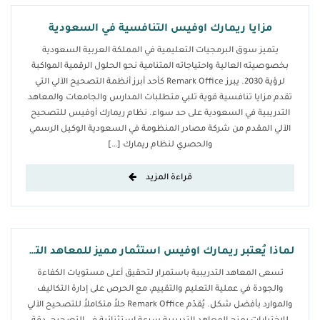
مزايا ريمارك اوفيس التنافسية في السعودية
يتميز سوق البرمجيات التعليمية في المملكة العربية السعودية
بخصوصيته العالية واحتياجاته المتنامية نحو الحلول الرقمية المواكبة
لرؤية 2030. يبرز Remark Office كأحد أبرز أنظمة التصحيح الآلي التي
تقدم مزايا تنافسية قوية تلبي متطلبات المدارس والجامعات والمعاهد
التدريبية في السعودية على حد سواء. نظام ريمارك أوفيس للتصحيح
الآلي المقدم من شركة مصادر المنظومة في السعودية الوكيل الرسمي
والحصري لنظام ريمارك […]
قراءة المزيد
لماذا يُعتبر ريمارك اوفيس استثمار مميز للمعاهد التدريبية
تسعى المعاهد التدريبية باستمرار لتحقيق أعلى مستويات الكفاءة
والجودة في عملية التعليم والتقييم، مع الحرص على إدارة التكاليف
والموارد بأفضل شكل. يُقدّم Remark Office حلاً متكاملاً للتصحيح الآلي