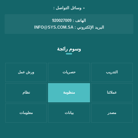
وسائل التواصل :
الهاتف : 920027009
البريد الإلكتروني : INFO@SYS.COM.SA
وسوم رائجة
التدريب
حصريات
ورش عمل
عملائنا
منظومة
نظام
مصدر
بيانات
معلومات