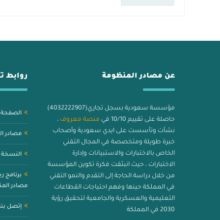
التي تسهّل عملية تصحيح الاختبارات وتقلل نسبة […]
عن مصادر المنظومة
روابط ت
مؤسسة سعودية بسجل تجاري(4032222907)
الصفحة ا
حاصلة على تقييم 10/10 في
منصة معروف
،
نشأت وتأسست على ايدي سعودية وأصحاب
مصادر ا
خبرة طويلة ومتخصصة في المجال التقني
الخاص بالاختبارات والاستبيانات وإدارة
النسخة ا
الاختبارات ، حيث انبثقت فكرة تكوين المؤسسة
برنامج ر
من خلال دراسة الحاجة إلى التقدم والنمو التقني
مصادر الم
في المملكة حينها وفهم احتياجات القطاعات
التعليمية والعسكرية والجامعية لتحقيق رؤية
إتصل بنا
2030 في المملكة