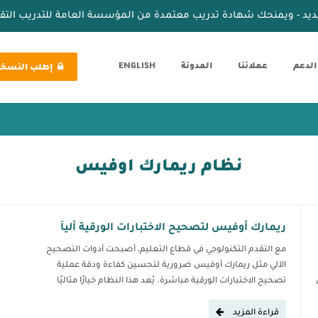
ديد - ويمنحك شهادة تدريب معتمدة من المؤسسة العامة للتدريب الت
الدعم
عملائنا
المدونة
ENGLISH
إطلب النسخة 
نظام ريمارك اوفيس
ريمارك أوفيس لتصحيح الاختبارات الورقية أليآ
مع التقدم التكنولوجي في قطاع التعليم، أصبحت أدوات التصحيح
الآلي مثل ريمارك أوفيس ضرورية لتحسين كفاءة ودقة عملية
تصحيح الاختبارات الورقية مباشرة. يُعد هذا النظام خيارًا مثاليًا
للمؤسسات التعليمية في المملكة العربية السعودية على مختلف
مراحلها، حيث يوفر حلولًا مبتكرة تُسهم في توفير الوقت والجهد
قراءة المزيد