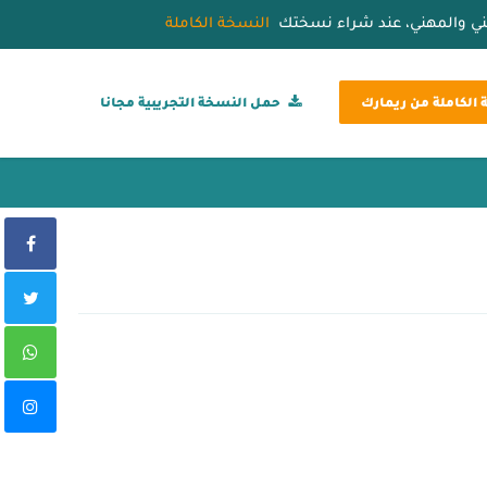
قني والمهني، عند شراء نسختك
النسخة الكاملة
الكاملة من ريمارك
حمل النسخة التجريبية مجانا