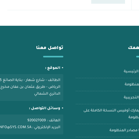
للمعلمين والإدارات التعليمية. في هذا الدليل، سنتناول كيفية
استخدام ريمارك […]
همك
تواصل معنا
الموقع :
لرئيسية
الطائف - 
لمنظومة
الدائري الشمالي
لتجريبية
وسائل التواصل :
يمارك أوفيس النسخة الكاملة على
نظومة
الهاتف : 920027009
البريد الإلكتروني : INFO@SYS.COM.SA
 مصادر المنظومة