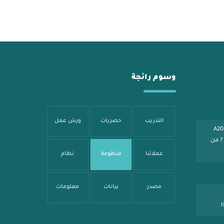
وسوم رائجة
التدريب
حصريات
ورش عمل
شارع شهار - بناية الصائغ A205
الرياض - طريق عثمان بن عفان مخرج 7 من
عملائنا
منظومة
نظام
مصدر
بيانات
معلومات