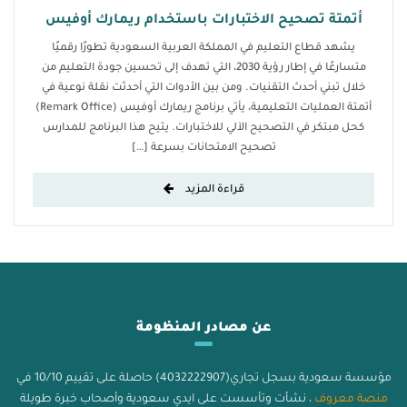
أتمتة تصحيح الاختبارات باستخدام ريمارك أوفيس
يشهد قطاع التعليم في المملكة العربية السعودية تطورًا رقميًا
متسارعًا في إطار رؤية 2030، التي تهدف إلى تحسين جودة التعليم من
خلال تبني أحدث التقنيات. ومن بين الأدوات التي أحدثت نقلة نوعية في
أتمتة العمليات التعليمية، يأتي برنامج ريمارك أوفيس (Remark Office)
كحل مبتكر في التصحيح الآلي للاختبارات. يتيح هذا البرنامج للمدارس
تصحيح الامتحانات بسرعة […]
قراءة المزيد
عن مصادر المنظومة
مؤسسة سعودية بسجل تجاري(4032222907) حاصلة على تقييم 10/10 في
منصة معروف
، نشأت وتأسست على ايدي سعودية وأصحاب خبرة طويلة