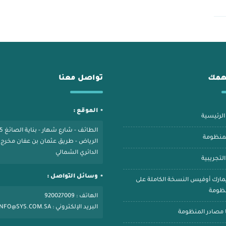
همك
تواصل معنا
الموقع :
لرئيسية
الطائف - 
لمنظومة
الدائري الشمالي
لتجريبية
وسائل التواصل :
يمارك أوفيس النسخة الكاملة على
نظومة
الهاتف : 920027009
البريد الإلكتروني : INFO@SYS.COM.SA
 مصادر المنظومة