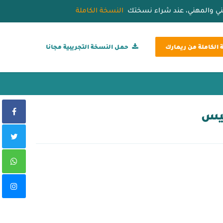
قني والمهني، عند شراء نسختك
النسخة الكاملة
الكاملة من ريمارك
حمل النسخة التجريبية مجانا
فيس