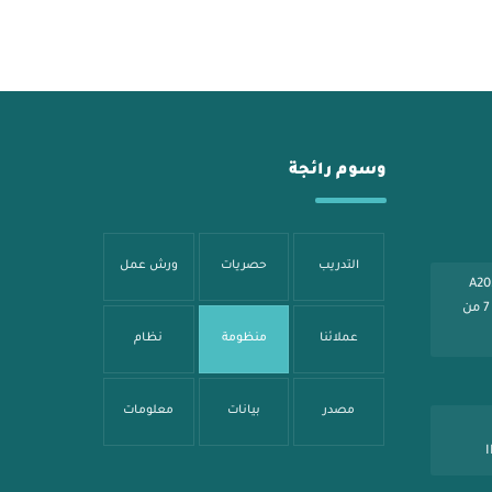
وسوم رائجة
التدريب
حصريات
ورش عمل
شارع شهار - بناية الصائغ A205
الرياض - طريق عثمان بن عفان مخرج 7 من
عملائنا
منظومة
نظام
مصدر
بيانات
معلومات