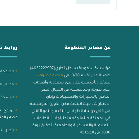
امتحان باستخدام ريمارك اوفيس الخطوة 1: إعداد البرنامج تحميل
وتثبيت البرنامج: تهيئة […]
عن مصادر المنظومة
روابط ت
مؤسسة سعودية بسجل تجاري(4032222907)
الصفحة ا
حاصلة على تقييم 10/10 في
منصة معروف
،
نشأت وتأسست على ايدي سعودية وأصحاب
مصادر ا
خبرة طويلة ومتخصصة في المجال التقني
الخاص بالاختبارات والاستبيانات وإدارة
النسخة ا
الاختبارات ، حيث انبثقت فكرة تكوين المؤسسة
برنامج ر
من خلال دراسة الحاجة إلى التقدم والنمو التقني
مصادر الم
في المملكة حينها وفهم احتياجات القطاعات
التعليمية والعسكرية والجامعية لتحقيق رؤية
إتصل بنا
2030 في المملكة