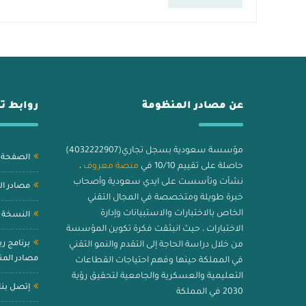
البشرية، وتحليل أداء الطلاب بدقة. في هذا المقال، سنوضح كيفية
[…]
عن مصادر المنظومة
روابط ت
مؤسسة سعودية بسجل تجاري(4032222907)
الصفحة ا
حاصلة على تقييم 10/10 في
منصة معروف
،
نشأت وتأسست على ايدي سعودية وأصحاب
مصادر ا
خبرة طويلة ومتخصصة في المجال التقني
الخاص بالاختبارات والاستبيانات وإدارة
النسخة ا
الاختبارات ، حيث انبثقت فكرة تكوين المؤسسة
برنامج ر
من خلال دراسة الحاجة إلى التقدم والنمو التقني
مصادر الم
في المملكة حينها وفهم احتياجات القطاعات
التعليمية والعسكرية والجامعية لتحقيق رؤية
إتصل بنا
2030 في المملكة