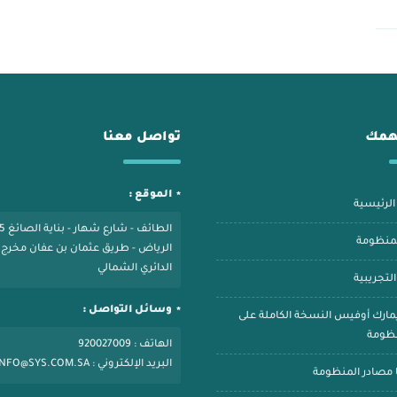
همك
تواصل معنا
الموقع :
لرئيسية
الطائف - 
لمنظومة
الدائري الشمالي
لتجريبية
وسائل التواصل :
يمارك أوفيس النسخة الكاملة على
نظومة
الهاتف : 920027009
البريد الإلكتروني : INFO@SYS.COM.SA
 مصادر المنظومة