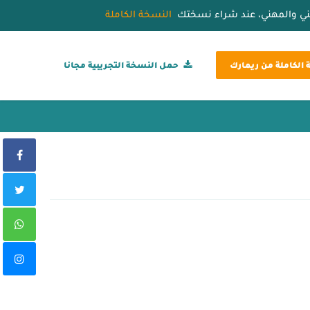
قني والمهني، عند شراء نسختك
النسخة الكاملة
الكاملة من ريمارك
حمل النسخة التجريبية مجانا