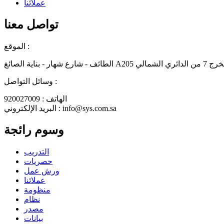
عملائنا
تواصل معنا
الموقع :
ائري الشمالي
وسائل التواصل :
الهاتف : 920027009
البريد الإلكتروني : info@sys.com.sa
وسوم رائجة
التدريب
حصريات
ورش عمل
عملائنا
منظومة
نظام
مصدر
بيانات