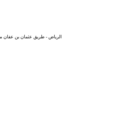
الطائف - شارع شهار - بناية الصائغ A205 الرياض - طريق عثمان بن عفان مخرج 7 من الد